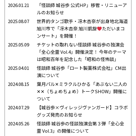
2026.01.21
「怪談師 城谷歩 公式HP」移管・リニューア
ルのお知らせ
2025.08.07
世界的タンゴ歌手・冴木杏奈が出身地北海道
旭川市で「冴木杏奈 旭川凱旋
ただいまコ
ンサート」を開催！
2025.05.09
チケットの取れない怪談師 城⾕歩の独演会
「全心全霊 Vol.4」開催決定！ 今年のテーマ
は昭和百年を記念した「昭和の怪怖談」
2025.04.01
怪談師 城谷歩「ロート製薬株式会社」CM出
演について
2024.08.15
葉月パル✕ミラクルひかる「あぶない二人の
✕✕（ちょめちょめ）トークSHOW」開催に
ついて
2024.07.29
【城谷歩×ヴィレッジヴァンガード】コラボ
グッズ発売のお知らせ
2024.05.26
怪談師 城⾕歩の怪談独演会第３弾「全⼼全
霊 Vol.3」の開催について