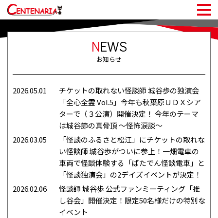
N
EWS
お知らせ
2026.05.01
チケットの取れない怪談師 城⾕歩の独演会
「全心全霊 Vol.5」今年も秋葉原ＵＤＸシア
ターで（３公演）開催決定！ 今年のテーマ
は城谷節の真骨頂 ～怪怖涙談～
2026.03.05
「怪談のふるさと松江」にチケットの取れな
い怪談師 城谷歩がついに参上！一畑電車の
車両で怪談体験する「ばたでん怪談電車」と
「怪談独演会」の2デイズイベントが決定！
2026.02.06
怪談師 城谷歩 公式ファンミーティング「推
し谷会」開催決定！限定50名様だけの特別な
イベント